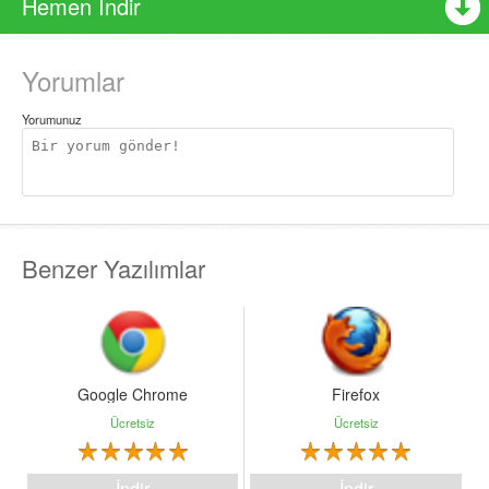
Hemen İndir
Türkçe, Rumence ve Brezilya Portekizcesi dahil 16 dilde
kullanılabilir
Geliştirilmiş çalma listesi oluşturucu
Yorumlar
Winamp Araç Çubuğunu ekleyin ve çalma işlemini
Yorumunuz
tarayıcınızdan kontrol edin (isteğe bağlı)
Benzer Yazılımlar
Google Chrome
Firefox
Ücretsiz
Ücretsiz
İndir
İndir