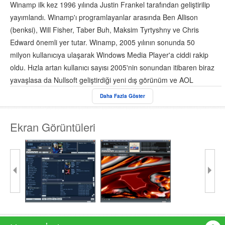
Winamp ilk kez 1996 yılında Justin Frankel tarafından geliştirilip
yayımlandı. Winamp'ı programlayanlar arasında Ben Allison
(benksi), Will Fisher, Taber Buh, Maksim Tyrtyshny ve Chris
Edward önemli yer tutar. Winamp, 2005 yılının sonunda 50
milyon kullanıcıya ulaşarak Windows Media Player'a ciddi rakip
oldu. Hızla artan kullanıcı sayısı 2005'nin sonundan itibaren biraz
yavaşlasa da Nullsoft geliştirdiği yeni dış görünüm ve AOL
tecrübesini de arkasına alarak çevrimiçi hizmetler ile yeniden ilgi
Daha Fazla Göster
odağı olmayı başardı.
Ekran Görüntüleri
Winamp 5.63'deki yenilikler
AndroidTM için Winamp ile kablosuz masaüstü
senkronizasyonu
iTunes Kitaplığı Alma
Mediafly destekli yeni dizini içeren geniş çaplı podcast
kontrolü
Görev çubuğu oynatıcı denetimlerini içeren yeni Windows 7
desteği