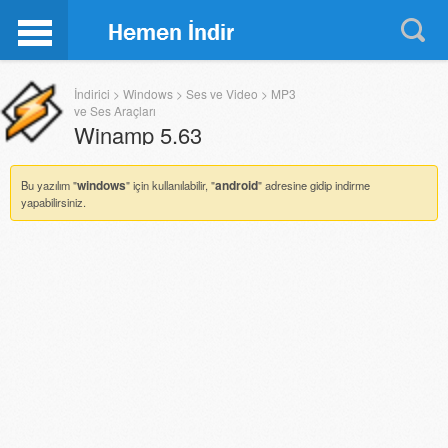
İndirici
>
Windows
>
Ses ve Video
>
MP3
ve Ses Araçları
Winamp
5.63
windows
android
Bu yazılım "
" için kullanılabilir, "
" adresine gidip indirme
yapabilirsiniz.