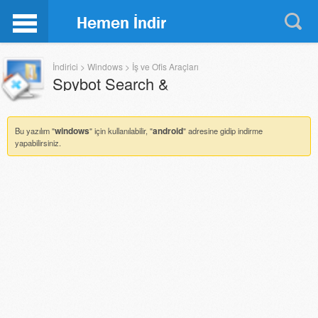
İndirici
>
Windows
>
İş ve Ofis Araçları
Spybot Search &
Destroy
2.1
windows
android
Bu yazılım "
" için kullanılabilir, "
" adresine gidip indirme
yapabilirsiniz.