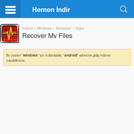
İndirici
>
Windows
>
Sürücüler
>
Diğer
Recover My Files
5.2.1.1964
windows
android
Bu yazılım "
" için kullanılabilir, "
" adresine gidip indirme
yapabilirsiniz.