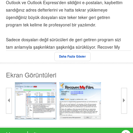
Outlook ve Outlook Express'den sildiğini e-postaları, kaybettim
sandığınız adres defterlerini ve hatta tekrar yüklemeye
üşendiğiniz büyük dosyaları size teker teker geri getiren
program tek kelime ile profesyonel bir yazılımdır.
Sadece dosyaları değil sürücüleri de geri getiren program sizi
tam anlamıyla şaşkınlıktan şaşkınlığa sürüklüyor. Recover My
Files programının belki de tek kusuru İngilizce olmasıdır ama ara
Daha Fazla Göster
yüzün kolay kullanımı bu kusuru da örtüyor. Recover My Files
her telden kullanıcı için oldukça kolay kullanabilecek bir program.
Ekran Görüntüleri