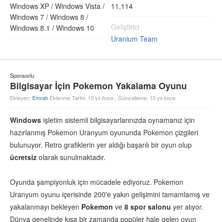
Windows XP /
Windows Vista /
11,114
Windows 7 /
Windows 8 /
Geliştirici
Windows 8.1 /
Windows 10
Uranium Team
Sponsorlu
Bilgisayar İçin Pokemon Yakalama Oyunu
Ekleyen:
Emrah
Eklenme Tarihi: 10 yıl önce , Güncelleme: 10 yıl önce
Windows
işletim sistemli bilgisayarlarınızda oynamanız için
hazırlanmış Pokemon Uranyum oyununda Pokemon çizgileri
bulunuyor. Retro grafiklerin yer aldığı başarılı bir oyun olup
ücretsiz
olarak sunulmaktadır.
Oyunda şampiyonluk için mücadele ediyoruz. Pokemon
Uranyum oyunu içerisinde 200'e yakın gelişimini tamamlamış ve
yakalanmayı bekleyen
Pokemon
ve
8
spor salonu
yer alıyor.
Dünya genelinde kısa bir zamanda popüler hale gelen oyun