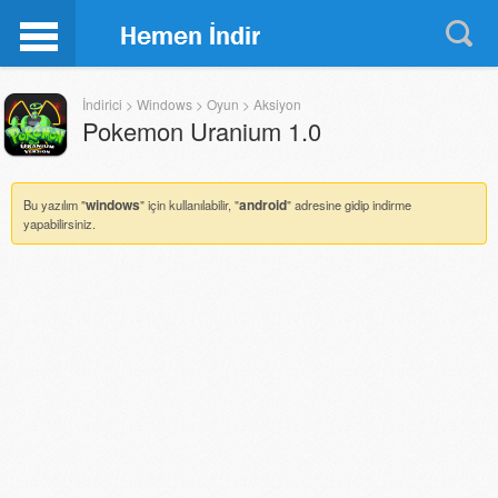
İndirici
>
Windows
>
Oyun
>
Aksiyon
Pokemon Uranium
1.0
windows
android
Bu yazılım "
" için kullanılabilir, "
" adresine gidip indirme
yapabilirsiniz.