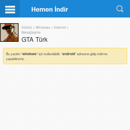
İndirici
>
Windows
>
İnternet
>
Mesajlaşma
GTA Türk
windows
android
Bu yazılım "
" için kullanılabilir, "
" adresine gidip indirme
yapabilirsiniz.