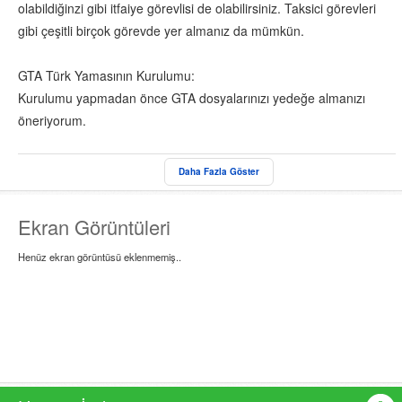
olabildiğinzi gibi itfaiye görevlisi de olabilirsiniz. Taksici görevleri
gibi çeşitli birçok görevde yer almanız da mümkün.
GTA Türk Yamasının Kurulumu:
Kurulumu yapmadan önce GTA dosyalarınızı yedeğe almanızı
öneriyorum.
Zip'li dosya içerisinde çıkardığınız GTA Mod Installer c4.0'ı açın.
Daha Fazla Göster
Daha sonra içerisinde yer alan ''Continue'' seçeneğini tıklayınız.
Önünüzde yer alan seçenekler arasında "Install a mod (with a
Ekran Görüntüleri
script file) to..." olarak işleminizi yapmaya devam edin.
Henüz ekran görüntüsü eklenmemiş..
Karşınızda çıkan seçeneklerden "GTa Turk City.zip"i seçerek
Next butonuna tıklamanız gerekmektedir. Kısa süre sonra
tekrardan bir pencere açılacaktır. Bu seçeneklerden ''...'' olanını
tıklayınız. Bu işlemleri yaptığınız zaman GTA sürümünüzü
yedeklemenizi soracaktır. Herhangi bir sorun ile karşılaştığınız
zaman yedek dosyayı kullanabilmeniz için yedeklemenizi