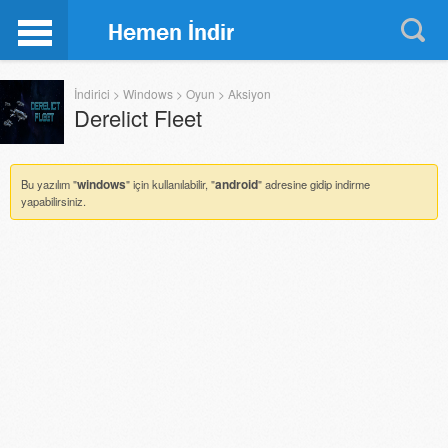
İndirici
>
Windows
>
Oyun
>
Aksiyon
Derelict Fleet
windows
android
Bu yazılım "
" için kullanılabilir, "
" adresine gidip indirme
yapabilirsiniz.