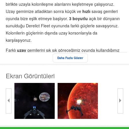
birlikte uzayla kolonileşme alanlarını keşfetmeye çalışıyoruz.
Uzay gemimize atladıktan sonra küçük ve
hızlı
savaş gemileri
oyunda bize eşlik etmeye başlıyor.
3 boyutlu
açık bir dünyanın
sunulduğu Derelict Fleet oyununda farklı güçlerle savaşıyoruz.
Kolonilerin güçlerinin dışında uzay korsonlarıyla da
karşılaşıyoruz.
Farklı
uzay
gemilerini sık sık göreceğimiz oyunda kullandığımız
uzay gemisini özelleştirmemiz kendi zevkimize göre
Daha Fazla Göster
ayarlamamız mümkün. Genel olarak
etkileyici
bir atmosferin
hakim olduğu başarılı bir oyun olduğundan Derelict Fleet'i
Ekran Görüntüleri
Windows bilgisayarınızda denemenizi öneriyorum.
Derelict Fleet'in minimum sistem gereksinimleri şu şekilde:
- Windows 7 işletim sistemi
- AMD A4 işlemci
- 500 MB RAM