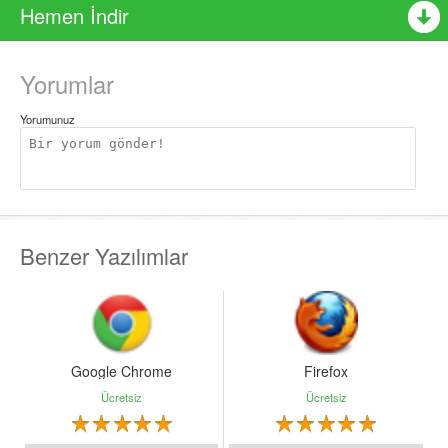
- Dahili ekran kartı
Hemen İndir
- 1.8 GB boş depolama alanı
Oyunu Steam üzerinden oynayabilirsiniz. Ücretsiz Hesap
Yorumlar
açma ve oyun indirme rehberi için buraya TIKLAYINIZ.
Yorumunuz
Benzer Yazılımlar
Google Chrome
Firefox
Ücretsiz
Ücretsiz