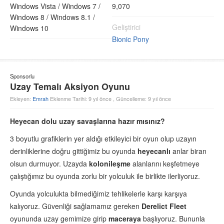
Windows Vista /
Windows 7 /
9,070
Windows 8 /
Windows 8.1 /
Geliştirici
Windows 10
Bionic Pony
Sponsorlu
Uzay Temalı Aksiyon Oyunu
Ekleyen:
Emrah
Eklenme Tarihi: 9 yıl önce , Güncelleme: 9 yıl önce
Heyecan dolu uzay savaşlarına hazır mısınız?
3 boyutlu grafiklerin yer aldığı etkileyici bir oyun olup uzayın
derinliklerine doğru gittiğimiz bu oyunda
heyecanlı
anlar biran
olsun durmuyor. Uzayda
kolonileşme
alanlarını keşfetmeye
çalıştığımız bu oyunda zorlu bir yolculuk ile birlikte ilerliyoruz.
Oyunda yolculukta bilmediğimiz tehlikelerle karşı karşıya
kalıyoruz. Güvenliği sağlamamız gereken
Derelict Fleet
oyununda uzay gemimize girip
maceraya
başlıyoruz. Bununla