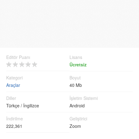
Editör Puanı
Lisans
Ücretsiz
Kategori
Boyut
Araçlar
40 Mb
Diller
İşletim Sistemi
Türkçe
/
İngilizce
Android
İndirilme
Geliştirici
222,361
Zoom