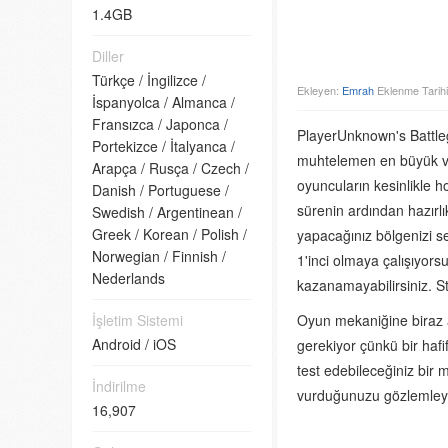
1.4GB
Diller
Türkçe
/
İngilizce
/
Ekleyen:
Emrah
Eklenme Tarihi
İspanyolca
/
Almanca
/
Fransızca
/
Japonca
/
PlayerUnknown's Battle
Portekizce
/
İtalyanca
/
muhtelemen en büyük ve
Arapça
/
Rusça
/
Czech
/
oyuncuların kesinlikle 
Danish
/
Portuguese
/
sürenin ardından hazırl
Swedish
/
Argentinean
/
Greek
/
Korean
/
Polish
/
yapacağınız bölgenizi s
Norwegian
/
Finnish
/
1'inci olmaya çalışıyors
Nederlands
kazanamayabilirsiniz. St
İşletim Sistemi
Oyun mekaniğine biraz a
Android /
iOS
gerekiyor çünkü bir hafi
test edebileceğiniz bir
İndirilme
vurduğunuzu gözlemleyeb
16,907