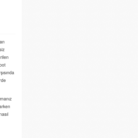
nan
siz
rilen
oot
rşısında
irde
pmanız
parken
nasıl