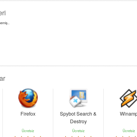
ri
emiş..
ar
Firefox
Spybot Search &
Winam
Destroy
Ücretsiz
Ücretsiz
Ücretsiz