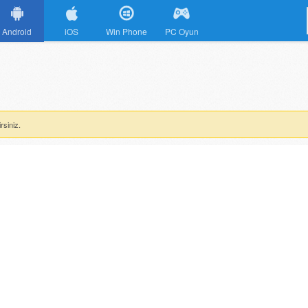
Android
iOS
Win Phone
PC Oyun
rsiniz.