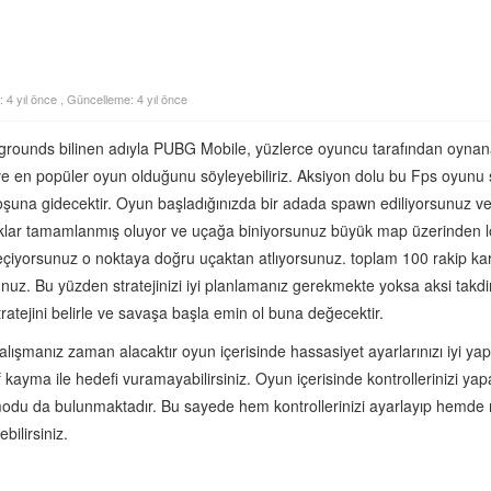
: 4 yıl önce , Güncelleme: 4 yıl önce
grounds bilinen adıyla PUBG Mobile, yüzlerce oyuncu tarafından oyna
 en popüler oyun olduğunu söyleyebiliriz. Aksiyon dolu bu Fps oyunu 
hoşuna gidecektir. Oyun başladığınızda bir adada spawn ediliyorsunuz ve
ıklar tamamlanmış oluyor ve uçağa biniyorsunuz büyük map üzerinden l
eçiyorsunuz o noktaya doğru uçaktan atlıyorsunuz. toplam 100 rakip ka
unuz. Bu yüzden stratejinizi iyi planlamanız gerekmekte yoksa aksi takd
ratejini belirle ve savaşa başla emin ol buna değecektir.
lışmanız zaman alacaktır oyun içerisinde hassasiyet ayarlarınızı iyi ya
f kayma ile hedefi vuramayabilirsiniz. Oyun içerisinde kontrollerinizi ya
 modu da bulunmaktadır. Bu sayede hem kontrollerinizi ayarlayıp hemde 
ilirsiniz.