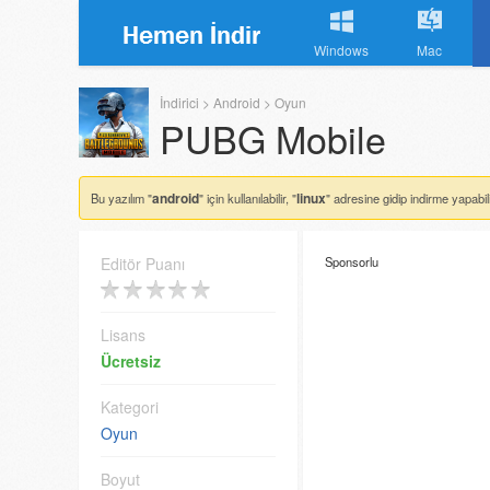
Windows
Mac
İndirici
>
Android
>
Oyun
PUBG Mobile
android
linux
Bu yazılım "
" için kullanılabilir, "
" adresine gidip indirme yapabili
Editör Puanı
Sponsorlu
Lisans
Ücretsiz
Kategori
Oyun
Boyut