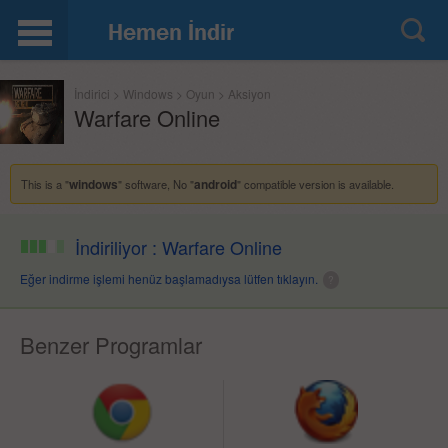
İndirici
>
Windows
>
Oyun
>
Aksiyon
Warfare Online
windows
android
This is a "
" software, No "
" compatible version is available.
İndiriliyor : Warfare Online
Eğer indirme işlemi henüz başlamadıysa lütfen tıklayın.
?
Benzer Programlar